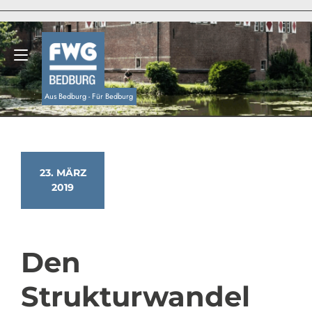
Zum
Inhalt
springen
Navigation umschalten
Aus Bedburg - Für Bedburg
23. MÄRZ
2019
Den
Strukturwandel