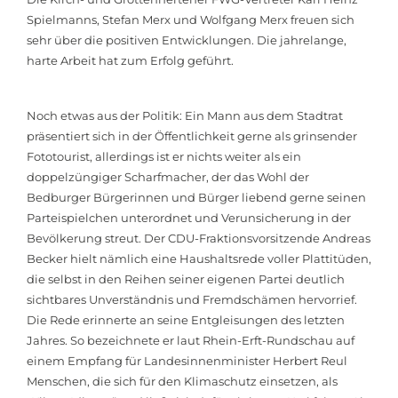
Spielmanns, Stefan Merx und Wolfgang Merx freuen sich
sehr über die positiven Entwicklungen. Die jahrelange,
harte Arbeit hat zum Erfolg geführt.
Noch etwas aus der Politik: Ein Mann aus dem Stadtrat
präsentiert sich in der Öffentlichkeit gerne als grinsender
Fototourist, allerdings ist er nichts weiter als ein
doppelzüngiger Scharfmacher, der das Wohl der
Bedburger Bürgerinnen und Bürger liebend gerne seinen
Parteispielchen unterordnet und Verunsicherung in der
Bevölkerung streut. Der CDU-Fraktionsvorsitzende Andreas
Becker hielt nämlich eine Haushaltsrede voller Plattitüden,
die selbst in den Reihen seiner eigenen Partei deutlich
sichtbares Unverständnis und Fremdschämen hervorrief.
Die Rede erinnerte an seine Entgleisungen des letzten
Jahres. So bezeichnete er laut Rhein-Erft-Rundschau auf
einem Empfang für Landesinnenminister Herbert Reul
Menschen, die sich für den Klimaschutz einsetzen, als