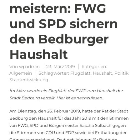
meistern: FWG
und SPD sichern
den Bedburger
Haushalt
Von
wpadmin
23. März 2019
Kategorien:
Allgemein
Schlagwörter:
Flugblatt
,
Haushalt
,
Politik
,
Stadtentwicklung
Im März wurde ein Flugblatt der FWG zum Haushalt der
Stadt Bedburg verteilt. Hier ist es nachzulesen.
Am Dienstag, den 26. Februar 2019, hatte der Rat der Stadt
Bedburg den Haushalt für das Jahr 2019 mit den Stimmen
von FWG, SPD und Bürgermeister Sascha Solbach gegen
die Stimmen von CDU und FDP sowie bei Enthaltung der
Grünen verabschiedet. Dadurch können für Bedburg