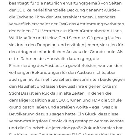
beantragt, für die natürlich erwartungsgemäß von Seiten
der CDU keinerlei finanzielle Deckung genannt wurde –
die Zeche soll brav der Steuerzahler tragen. Besonders
verwerflich erscheint der FWG das Abstimmungsverhalten
der beiden CDU-Vertreter aus Kirch-/Grottenherten, Hans-
Willi Maaßen und Heinz-Gerd Schmitz. Oft genug laufen
sie durch den Doppelort und erzählen jedem, sie seien für
den dringend erforderlichen Ausbau der Grundschule. Als
es im Rahmen des Haushalts darum ging, die
Finanzierung des Ausbaus zu gewährleisten, war von den
vorherigen Bekundungen für den Ausbau nichts, aber
auch gar nichts, mehr zu sehen. Sie stimmten beide gegen
den Haushalt und lassen bewusst ihre eigenen Orte im
Stich! Das ist ein Rückfall in alte Zeiten, in denen die
damalige Koalition aus CDU, Grünen und FDP die Schule
grundlos schließen und abreißen wollte – egal, was die
Bevölkerung dazu zu sagen hatte. Ein Glück, dass diese
verantwortungslose Entwicklung gestoppt werden konnte
und die Grundschule jetzt eine große Zukunft vor sich hat.
Die Kirch- und Grottenhertener FWG-Vertreter Karl Heinz