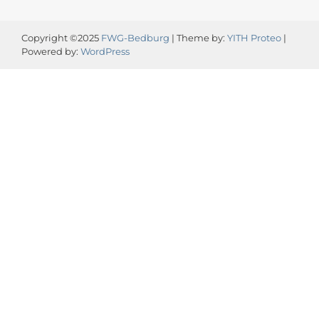
Copyright ©2025
FWG-Bedburg
| Theme by:
YITH Proteo
|
Powered by:
WordPress
Video-
Player
00:00
00:13