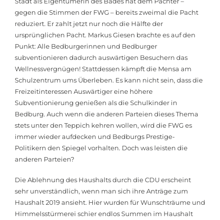
Stadt als Eigentümerin des Bades hat dem Pächter –
gegen die Stimmen der FWG – bereits zweimal die Pacht
reduziert. Er zahlt jetzt nur noch die Hälfte der
ursprünglichen Pacht. Markus Giesen brachte es auf den
Punkt: Alle Bedburgerinnen und Bedburger
subventionieren dadurch auswärtigen Besuchern das
Wellnessvergnügen! Stattdessen kämpft die Mensa am
Schulzentrum ums Überleben. Es kann nicht sein, dass die
Freizeitinteressen Auswärtiger eine höhere
Subventionierung genießen als die Schulkinder in
Bedburg. Auch wenn die anderen Parteien dieses Thema
stets unter den Teppich kehren wollen, wird die FWG es
immer wieder aufdecken und Bedburgs Prestige-
Politikern den Spiegel vorhalten. Doch was leisten die
anderen Parteien?
Die Ablehnung des Haushalts durch die CDU erscheint
sehr unverständlich, wenn man sich ihre Anträge zum
Haushalt 2019 ansieht. Hier wurden für Wunschträume und
Himmelsstürmerei schier endlos Summen im Haushalt