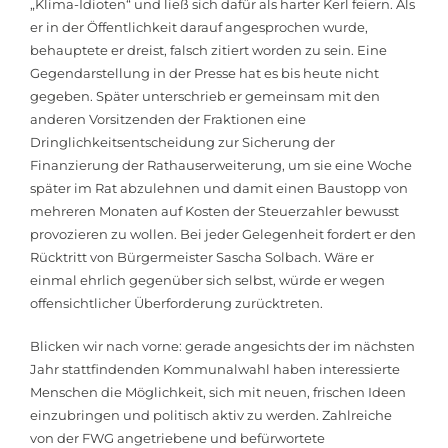
„Klima-Idioten“ und ließ sich dafür als harter Kerl feiern. Als
er in der Öffentlichkeit darauf angesprochen wurde,
behauptete er dreist, falsch zitiert worden zu sein. Eine
Gegendarstellung in der Presse hat es bis heute nicht
gegeben. Später unterschrieb er gemeinsam mit den
anderen Vorsitzenden der Fraktionen eine
Dringlichkeitsentscheidung zur Sicherung der
Finanzierung der Rathauserweiterung, um sie eine Woche
später im Rat abzulehnen und damit einen Baustopp von
mehreren Monaten auf Kosten der Steuerzahler bewusst
provozieren zu wollen. Bei jeder Gelegenheit fordert er den
Rücktritt von Bürgermeister Sascha Solbach. Wäre er
einmal ehrlich gegenüber sich selbst, würde er wegen
offensichtlicher Überforderung zurücktreten.
Blicken wir nach vorne: gerade angesichts der im nächsten
Jahr stattfindenden Kommunalwahl haben interessierte
Menschen die Möglichkeit, sich mit neuen, frischen Ideen
einzubringen und politisch aktiv zu werden. Zahlreiche
von der FWG angetriebene und befürwortete