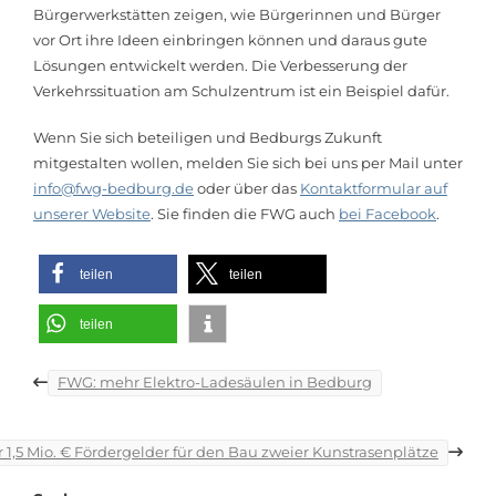
Bürgerwerkstätten zeigen, wie Bürgerinnen und Bürger
vor Ort ihre Ideen einbringen können und daraus gute
Lösungen entwickelt werden. Die Verbesserung der
Verkehrssituation am Schulzentrum ist ein Beispiel dafür.
Wenn Sie sich beteiligen und Bedburgs Zukunft
mitgestalten wollen, melden Sie sich bei uns per Mail unter
info@fwg-bedburg.de
oder über das
Kontaktformular auf
unserer Website
. Sie finden die FWG auch
bei Facebook
.
teilen
teilen
teilen
Beitragsnavigation
FWG: mehr Elektro-Ladesäulen in Bedburg
 1,5 Mio. € Fördergelder für den Bau zweier Kunstrasenplätze