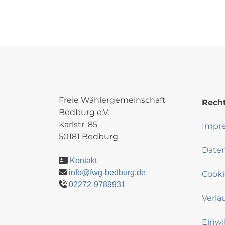
Freie Wählergemeinschaft
Recht
Bedburg e.V.
Karlstr. 85
Impr
50181 Bedburg
Date
Kontakt
info@fwg-bedburg.de
Cooki
02272-9789931
Verla
Einwi