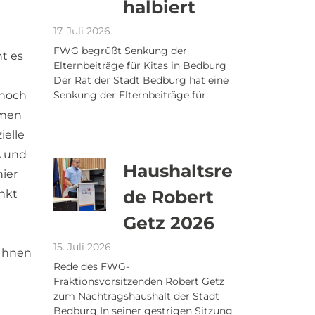
halbiert
17. Juli 2026
FWG begrüßt Senkung der
t es
Elternbeiträge für Kitas in Bedburg
Der Rat der Stadt Bedburg hat eine
 noch
Senkung der Elternbeiträge für
hmen
ielle
A und
Haushaltsre
hier
de Robert
nkt
Getz 2026
15. Juli 2026
 Ihnen
Rede des FWG-
Fraktionsvorsitzenden Robert Getz
zum Nachtragshaushalt der Stadt
Bedburg In seiner gestrigen Sitzung