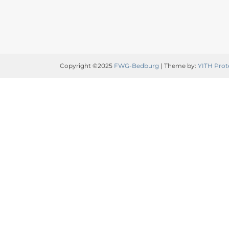
Copyright ©2025
FWG-Bedburg
| Theme by:
YITH Prot
Video-
Player