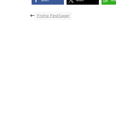
teilen
teilen
tei
Beitragsnaviga
Frohe Festtage!