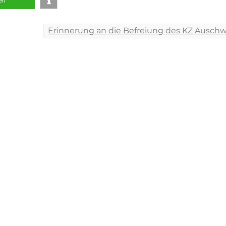
len
tion
Erinnerung an die Befreiung des KZ Auschw