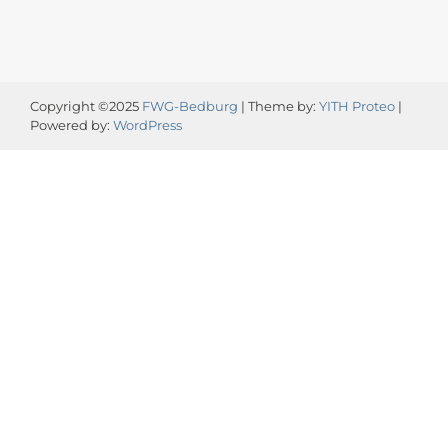
Copyright ©2025
FWG-Bedburg
| Theme by:
YITH Proteo
|
Powered by:
WordPress
Video-
Player
00:00
00:13