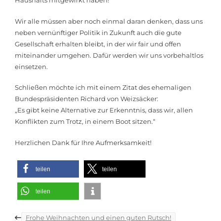
Haushalts mitgewirkt haben!
Wir alle müssen aber noch einmal daran denken, dass uns
neben vernünftiger Politik in Zukunft auch die gute
Gesellschaft erhalten bleibt, in der wir fair und offen
miteinander umgehen. Dafür werden wir uns vorbehaltlos
einsetzen.
Schließen möchte ich mit einem Zitat des ehemaligen
Bundespräsidenten Richard von Weizsäcker:
„Es gibt keine Alternative zur Erkenntnis, dass wir, allen
Konflikten zum Trotz, in einem Boot sitzen.“
Herzlichen Dank für Ihre Aufmerksamkeit!
teilen
teilen
teilen
Beitragsnavigation
Frohe Weihnachten und einen guten Rutsch!