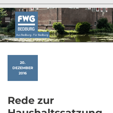
Zum
Inhalt
springen
Navigation umschalten
Aus Bedburg - Für Bedburg
20.
DEZEMBER
2016
Rede zur
Haushaltssatzung