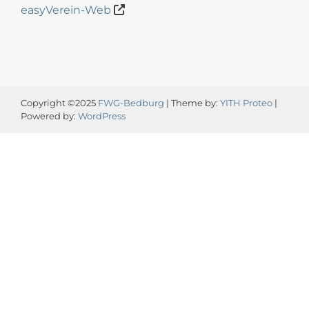
easyVerein-Web
Copyright ©2025
FWG-Bedburg
| Theme by:
YITH Proteo
|
Powered by:
WordPress
Video-
Player
00:00
00:13