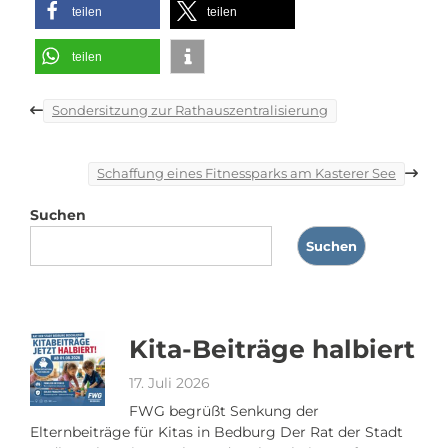
teilen
teilen
teilen
Beitragsnavigation
Sondersitzung zur Rathauszentralisierung
Schaffung eines Fitnessparks am Kasterer See
Suchen
Suchen
Kita-Beiträge halbiert
17. Juli 2026
FWG begrüßt Senkung der
Elternbeiträge für Kitas in Bedburg Der Rat der Stadt