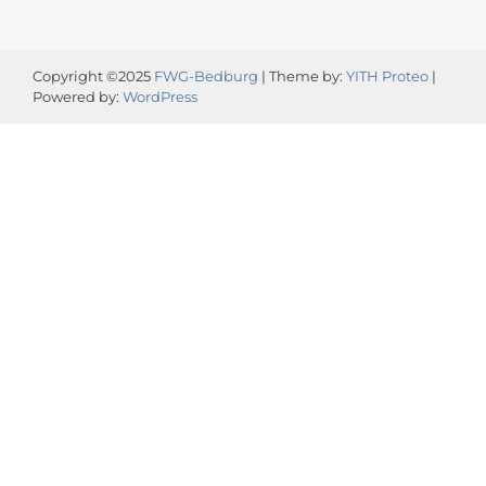
Copyright ©2025
FWG-Bedburg
| Theme by:
YITH Proteo
|
Powered by:
WordPress
Video-
Player
00:00
00:13