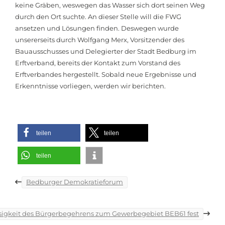
keine Gräben, weswegen das Wasser sich dort seinen Weg
durch den Ort suchte. An dieser Stelle will die FWG
ansetzen und Lösungen finden. Deswegen wurde
unsererseits durch Wolfgang Merx, Vorsitzender des
Bauausschusses und Delegierter der Stadt Bedburg im
Erftverband, bereits der Kontakt zum Vorstand des
Erftverbandes hergestellt. Sobald neue Ergebnisse und
Erkenntnisse vorliegen, werden wir berichten.
teilen
teilen
teilen
Beitragsnavigation
Bedburger Demokratieforum
ssigkeit des Bürgerbegehrens zum Gewerbegebiet BEB61 fest