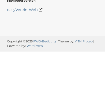
Mitgliederbereich
easyVerein-Web
Copyright ©2025
FWG-Bedburg
| Theme by:
YITH Proteo
|
Powered by:
WordPress
Video-
Player