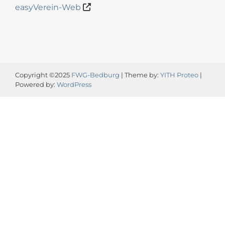
easyVerein-Web
Copyright ©2025
FWG-Bedburg
| Theme by:
YITH Proteo
|
Powered by:
WordPress
Video-
Player
00:00
00:13