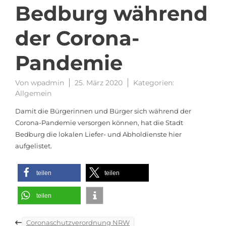
Bedburg während
der Corona-
Pandemie
Von
wpadmin
25. März 2020
Kategorien:
Allgemein
Damit die Bürgerinnen und Bürger sich während der
Corona-Pandemie versorgen können, hat die Stadt
Bedburg die lokalen Liefer- und Abholdienste hier
aufgelistet.
teilen
teilen
teilen
Beitragsnavigation
Coronaschutzverordnung NRW