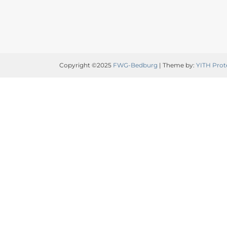
Copyright ©2025
FWG-Bedburg
| Theme by:
YITH Prot
Video-
Player