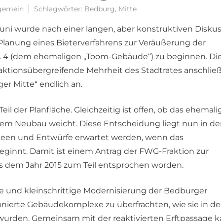
gemein
Schlagwörter:
Bedburg
,
Mitte
Juni wurde nach einer langen, aber konstruktiven Disku
 Planung eines Bieterverfahrens zur Veräußerung der
r. 4 (dem ehemaligen „Toom-Gebäude“) zu beginnen. D
raktionsübergreifende Mehrheit des Stadtrates anschlie
er Mitte“ endlich an.
Teil der Planfläche. Gleichzeitig ist offen, ob das ehemali
nem Neubau weicht. Diese Entscheidung liegt nun in de
deen und Entwürfe erwartet werden, wenn das
eginnt. Damit ist einem Antrag der FWG-Fraktion zur
s dem Jahr 2015 zum Teil entsprochen worden.
e und kleinschrittige Modernisierung der Bedburger
nierte Gebäudekomplexe zu überfrachten, wie sie in d
 wurden. Gemeinsam mit der reaktivierten Erftpassage 