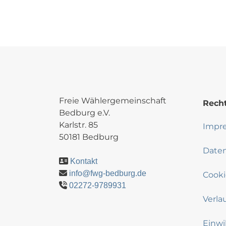
Freie Wählergemeinschaft
Recht
Bedburg e.V.
Karlstr. 85
Impr
50181 Bedburg
Date
Kontakt
info@fwg-bedburg.de
Cooki
02272-9789931
Verla
Einwi