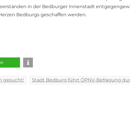
 Leerständen in der Bedburger Innenstadt entgegengew
 Herzen Bedburgs geschaffen werden.
len
tion
n gesucht!
Stadt Bedburg führt ÖPNV-Befragung du