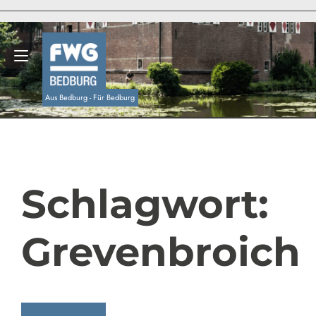
Zum
Inhalt
springen
Navigation umschalten
Aus Bedburg - Für Bedburg
Schlagwort:
Grevenbroich