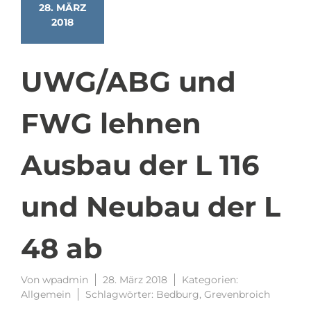
28. MÄRZ
2018
UWG/ABG und
FWG lehnen
Ausbau der L 116
und Neubau der L
48 ab
Von
wpadmin
28. März 2018
Kategorien:
Allgemein
Schlagwörter:
Bedburg
,
Grevenbroich