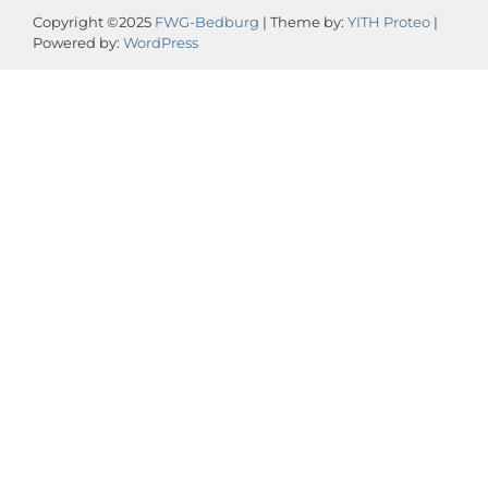
Copyright ©2025
FWG-Bedburg
| Theme by:
YITH Proteo
|
Powered by:
WordPress
Video-
Player
00:00
00:13
Ihre Nachricht an
Ralf Hellemanns