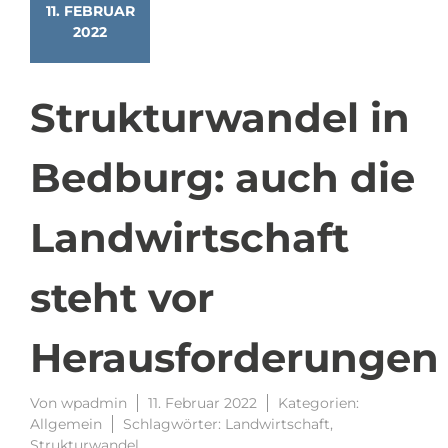
11. FEBRUAR
2022
Strukturwandel in
Bedburg: auch die
Landwirtschaft
steht vor
Herausforderungen
Von
wpadmin
11. Februar 2022
Kategorien:
Allgemein
Schlagwörter:
Landwirtschaft
,
Strukturwandel