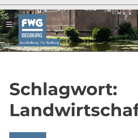
Zum
Inhalt
springen
Navigation umschalten
Aus Bedburg - Für Bedburg
Schlagwort:
Landwirtschaf