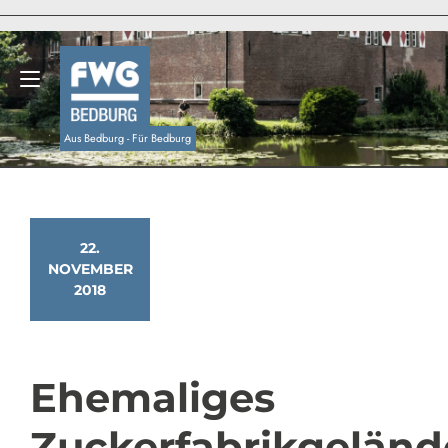
Zum
Inhalt
springen
Navigation umschalten
Aus Bedburg - Für Bedburg
22.
NOVEMBER
2018
Ehemaliges
Zuckerfabrikgeländ