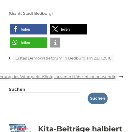
(Grafik: Stadt Bedburg)
teilen
teilen
teilen
Beitragsnavigation
Erstes Demokratieforum in Bedburg am 28.11.2018
terung des Windparks Königshovener Höhe: nicht notwendig
Suchen
Suchen
Kita-Beiträge halbiert