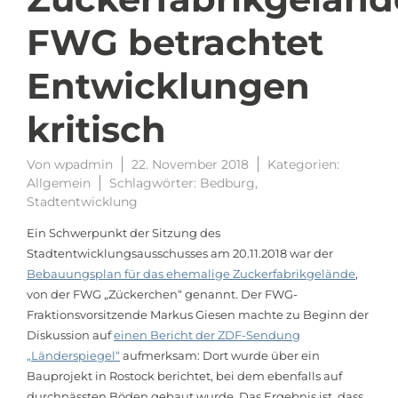
FWG betrachtet
Entwicklungen
kritisch
Von
wpadmin
22. November 2018
Kategorien:
Allgemein
Schlagwörter:
Bedburg
,
Stadtentwicklung
Ein Schwerpunkt der Sitzung des
Stadtentwicklungsausschusses am 20.11.2018 war der
Bebauungsplan für das ehemalige Zuckerfabrikgelände
,
von der FWG „Zückerchen“ genannt. Der FWG-
Fraktionsvorsitzende Markus Giesen machte zu Beginn der
Diskussion auf
einen Bericht der ZDF-Sendung
„Länderspiegel“
aufmerksam: Dort wurde über ein
Bauprojekt in Rostock berichtet, bei dem ebenfalls auf
durchnässten Böden gebaut wurde. Das Ergebnis ist, dass