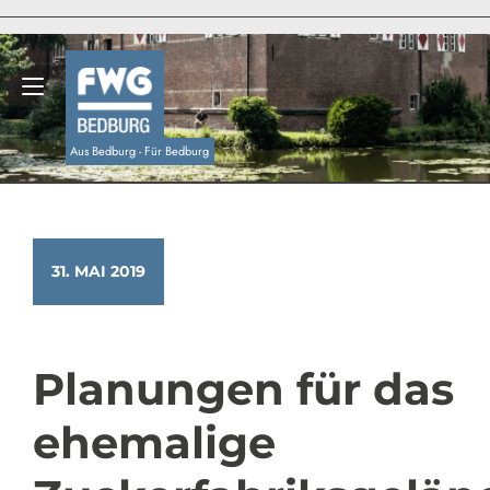
Zum
Inhalt
springen
Navigation umschalten
Aus Bedburg - Für Bedburg
31. MAI 2019
Planungen für das
ehemalige