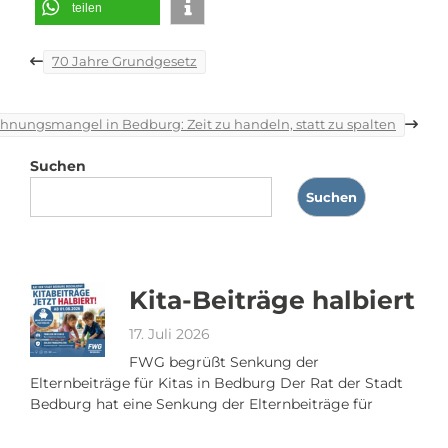
teilen
Beitragsnavigation
70 Jahre Grundgesetz
nungsmangel in Bedburg: Zeit zu handeln, statt zu spalten
Suchen
Suchen
Kita-Beiträge halbiert
17. Juli 2026
FWG begrüßt Senkung der
Elternbeiträge für Kitas in Bedburg Der Rat der Stadt
Bedburg hat eine Senkung der Elternbeiträge für