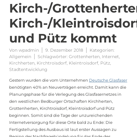
Kirch-/Grottenherte
Kirch-/Kleintroisdor
und Pütz kommt
Von
wpadmin
9. Dezember 2018
Kategorien:
Allgemein
Schlagwörter:
Grottenherten
,
Internet
,
Kirchherten
,
Kirchtroisdorf
,
Kleintroisdorf
,
Pütz
,
Stadtentwicklung
Gestern wurden die vom Unternehmen
Deutsche Glasfaser
benötigten 40% an Neuverträgen erreicht. Damit kann die
Planungsphase für die Verlegung des Glasfasernetzes in
den westlichen Bedburger Ortschaften Kirchherten,
Grottenherten, Kirchtroisdorf, Kleintroisdorf und Pütz
beginnen. Somit sind die Tage der unzureichenden
Internetversorgung für diese Orte bald zu Ende: Die
Fertigstellung des Ausbaus ist laut erster Aussagen zu
Beginn der Nachfragebündelung für das Ende des