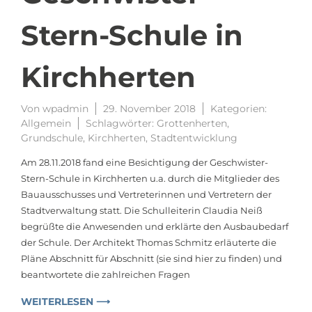
Stern-Schule in
Kirchherten
Von
wpadmin
29. November 2018
Kategorien:
Allgemein
Schlagwörter:
Grottenherten
,
Grundschule
,
Kirchherten
,
Stadtentwicklung
Am 28.11.2018 fand eine Besichtigung der Geschwister-
Stern-Schule in Kirchherten u.a. durch die Mitglieder des
Bauausschusses und Vertreterinnen und Vertretern der
Stadtverwaltung statt. Die Schulleiterin Claudia Neiß
begrüßte die Anwesenden und erklärte den Ausbaubedarf
der Schule. Der Architekt Thomas Schmitz erläuterte die
Pläne Abschnitt für Abschnitt (sie sind hier zu finden) und
beantwortete die zahlreichen Fragen
WEITERLESEN ⟶