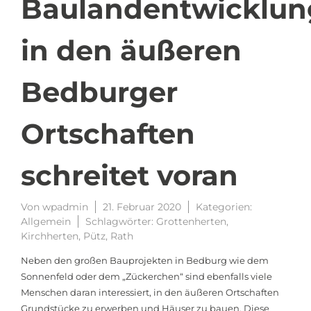
Baulandentwicklun
in den äußeren
Bedburger
Ortschaften
schreitet voran
Von
wpadmin
21. Februar 2020
Kategorien:
Allgemein
Schlagwörter:
Grottenherten
,
Kirchherten
,
Pütz
,
Rath
Neben den großen Bauprojekten in Bedburg wie dem
Sonnenfeld oder dem „Zückerchen“ sind ebenfalls viele
Menschen daran interessiert, in den äußeren Ortschaften
Grundstücke zu erwerben und Häuser zu bauen. Diese