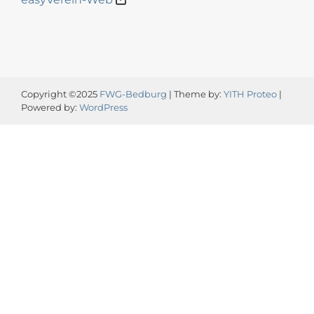
Copyright ©2025
FWG-Bedburg
| Theme by:
YITH Proteo
|
Powered by:
WordPress
Video-
Player
00:00
00:13