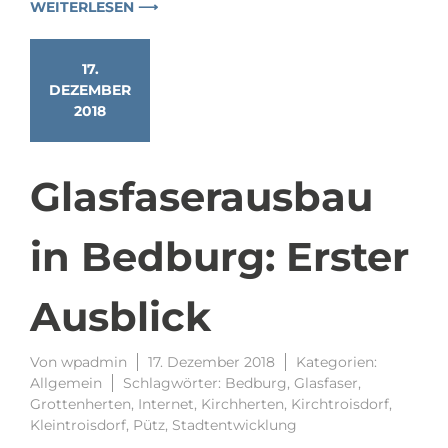
WEITERLESEN ⟶
17.
DEZEMBER
2018
Glasfaserausbau
in Bedburg: Erster
Ausblick
Von
wpadmin
17. Dezember 2018
Kategorien:
Allgemein
Schlagwörter:
Bedburg
,
Glasfaser
,
Grottenherten
,
Internet
,
Kirchherten
,
Kirchtroisdorf
,
Kleintroisdorf
,
Pütz
,
Stadtentwicklung