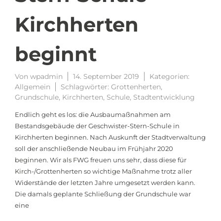
Kirchherten
beginnt
Von
wpadmin
14. September 2019
Kategorien:
Allgemein
Schlagwörter:
Grottenherten
,
Grundschule
,
Kirchherten
,
Schule
,
Stadtentwicklung
Endlich geht es los: die Ausbaumaßnahmen am
Bestandsgebäude der Geschwister-Stern-Schule in
Kirchherten beginnen. Nach Auskunft der Stadtverwaltung
soll der anschließende Neubau im Frühjahr 2020
beginnen. Wir als FWG freuen uns sehr, dass diese für
Kirch-/Grottenherten so wichtige Maßnahme trotz aller
Widerstände der letzten Jahre umgesetzt werden kann.
Die damals geplante Schließung der Grundschule war
eine