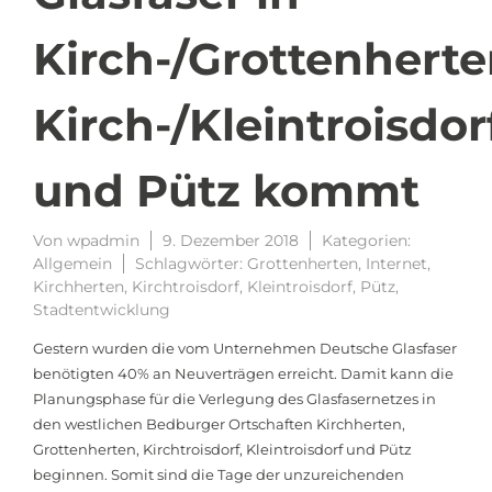
Kirch-/Grottenherte
Kirch-/Kleintroisdor
und Pütz kommt
Von
wpadmin
9. Dezember 2018
Kategorien:
Allgemein
Schlagwörter:
Grottenherten
,
Internet
,
Kirchherten
,
Kirchtroisdorf
,
Kleintroisdorf
,
Pütz
,
Stadtentwicklung
Gestern wurden die vom Unternehmen Deutsche Glasfaser
benötigten 40% an Neuverträgen erreicht. Damit kann die
Planungsphase für die Verlegung des Glasfasernetzes in
den westlichen Bedburger Ortschaften Kirchherten,
Grottenherten, Kirchtroisdorf, Kleintroisdorf und Pütz
beginnen. Somit sind die Tage der unzureichenden