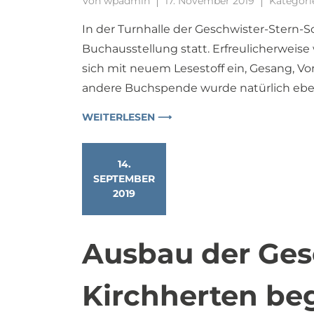
Von
wpadmin
17. November 2019
Kategori
In der Turnhalle der Geschwister-Stern-S
Buchausstellung statt. Erfreulicherweise w
sich mit neuem Lesestoff ein, Gesang, Vo
andere Buchspende wurde natürlich ebenso
WEITERLESEN ⟶
14.
SEPTEMBER
2019
Ausbau der Ges
Kirchherten be