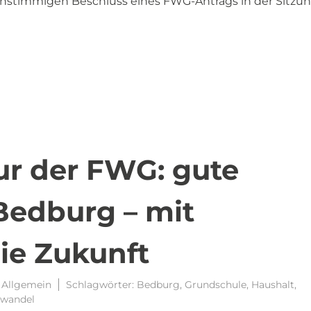
einstimmigen Beschluss eines FWG-Antrags in der Sitzu
ur der FWG: gute
Bedburg – mit
ie Zukunft
:
Allgemein
Schlagwörter:
Bedburg
,
Grundschule
,
Haushalt
,
rwandel