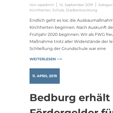
Von
wpadmin
14. September 2019
Kategor
Kirchherten
,
Schule
,
Stadtentwicklung
Endlich geht es los: die Ausbaumaßnah
Kirchherten beginnen. Nach Auskunft de
Frühjahr 2020 beginnen. Wir als FWG freu
Maßnahme trotz aller Widerstände der l
Schließung der Grundschule war eine
WEITERLESEN ⟶
11. APRIL 2019
Bedburg erhält 
Fördergelder fü