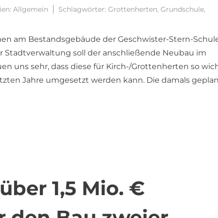
ien:
Allgemein
Schlagwörter:
Grottenherten
,
Grundschule
,
men am Bestandsgebäude der Geschwister-Stern-Schule
r Stadtverwaltung soll der anschließende Neubau im
en uns sehr, dass diese für Kirch-/Grottenherten so wic
etzten Jahre umgesetzt werden kann. Die damals gepla
über 1,5 Mio. €
r den Bau zweier