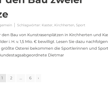
ze
lgemein
Schlagwörter:
Kaster
,
Kirchherten
,
Sport
ür den Bau von Kunstrasenplätzen in Kirchherten und Ka
 i. H. v. 1,5 Mio. € bewilligt. Lesen Sie dazu nachfolgen
 größte Osterei bekommen die Sportlerinnen und Sportl
 Bundestagsabgeordnete Dietmar
1
2
…
6
›