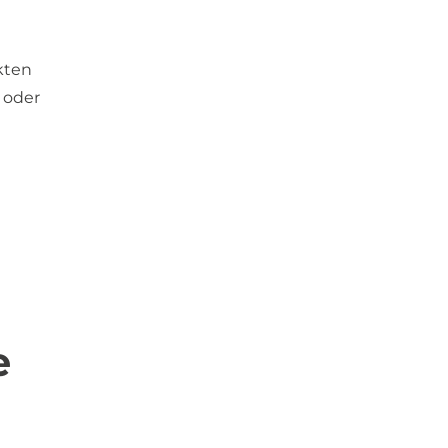
ckten
 oder
e