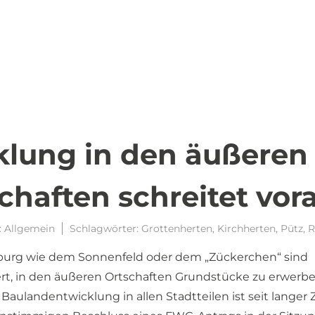
lung in den äußeren
haften schreitet vor
:
Allgemein
Schlagwörter:
Grottenherten
,
Kirchherten
,
Pütz
,
R
urg wie dem Sonnenfeld oder dem „Zückerchen“ sind
iert, in den äußeren Ortschaften Grundstücke zu erwerb
ulandentwicklung in allen Stadtteilen ist seit langer Z