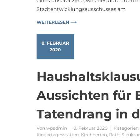
eines unserer Ziele, welches durch den 
Stadtentwicklungsausschusses am
WEITERLESEN ⟶
8. FEBRUAR
2020
Haushaltsklaus
Aussichten für 
Tatendrang in d
Von
wpadmin
8. Februar 2020
Kategorien
Kindertagesstätten
,
Kirchherten
,
Rath
,
Struktu