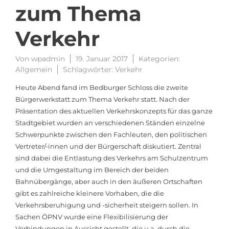
zum Thema
Verkehr
Von
wpadmin
19. Januar 2017
Kategorien:
Allgemein
Schlagwörter:
Verkehr
Heute Abend fand im Bedburger Schloss die zweite
Bürgerwerkstatt zum Thema Verkehr statt. Nach der
Präsentation des aktuellen Verkehrskonzepts für das ganze
Stadtgebiet wurden an verschiedenen Ständen einzelne
Schwerpunkte zwischen den Fachleuten, den politischen
Vertreter/-innen und der Bürgerschaft diskutiert. Zentral
sind dabei die Entlastung des Verkehrs am Schulzentrum
und die Umgestaltung im Bereich der beiden
Bahnübergänge, aber auch in den äußeren Ortschaften
gibt es zahlreiche kleinere Vorhaben, die die
Verkehrsberuhigung und -sicherheit steigern sollen. In
Sachen ÖPNV wurde eine Flexibilisierung der
Verbindungen in Aussicht gestellt, die u.a. durch die