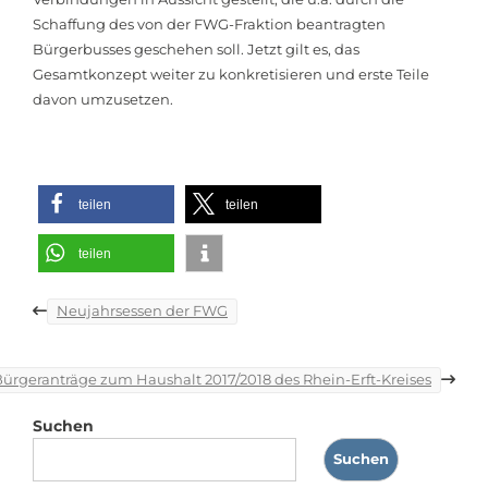
Schaffung des von der FWG-Fraktion beantragten
Bürgerbusses geschehen soll. Jetzt gilt es, das
Gesamtkonzept weiter zu konkretisieren und erste Teile
davon umzusetzen.
teilen
teilen
teilen
Beitragsnavigation
Neujahrsessen der FWG
 Bürgeranträge zum Haushalt 2017/2018 des Rhein-Erft-Kreises
Suchen
Suchen