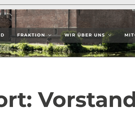
ND
FRAKTION
WIR ÜBER UNS
MIT
ort:
Vorstan