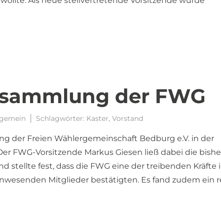
wollte. Als neue stellvertretende Vorsitzende wurde
rsammlung der FWG
lgemein
Schlagwörter:
Kaster
,
Vorstand
g der Freien Wählergemeinschaft Bedburg e.V. in der
. Der FWG-Vorsitzende Markus Giesen ließ dabei die bish
d stellte fest, dass die FWG eine der treibenden Kräfte 
 anwesenden Mitglieder bestätigten. Es fand zudem ein 