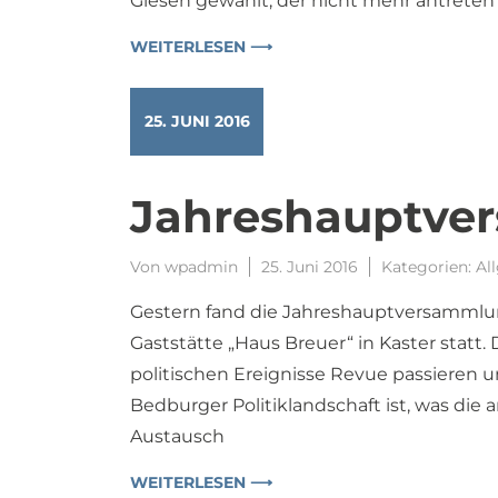
Giesen gewählt, der nicht mehr antreten 
WEITERLESEN ⟶
25. JUNI 2016
Jahreshauptve
Von
wpadmin
25. Juni 2016
Kategorien:
Al
Gestern fand die Jahreshauptversammlun
Gaststätte „Haus Breuer“ in Kaster statt
politischen Ereignisse Revue passieren un
Bedburger Politiklandschaft ist, was die
Austausch
WEITERLESEN ⟶