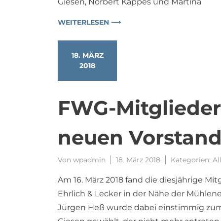
Giesen, Norbert Kappes und Martina
WEITERLESEN ⟶
18. MÄRZ
2018
FWG-Mitgliede
neuen Vorstan
Von
wpadmin
18. März 2018
Kategorien:
Al
Am 16. März 2018 fand die diesjährige 
Ehrlich & Lecker in der Nähe der Mühlene
Jürgen Heß wurde dabei einstimmig zu