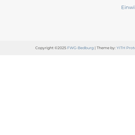
Einwi
Copyright ©2025
FWG-Bedburg
| Theme by:
YITH Prot
Video-
Player