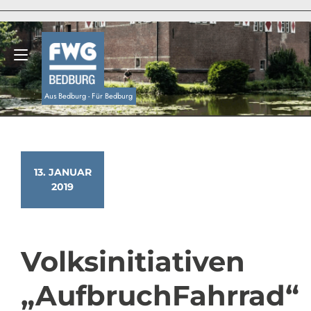
Zum
Inhalt
springen
Navigation umschalten
Aus Bedburg - Für Bedburg
13. JANUAR
2019
Volksinitiativen
„AufbruchFahrrad“