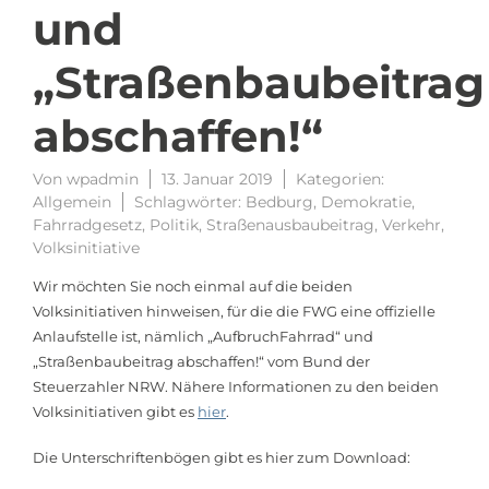
und
„Straßenbaubeitrag
abschaffen!“
Von
wpadmin
13. Januar 2019
Kategorien:
Allgemein
Schlagwörter:
Bedburg
,
Demokratie
,
Fahrradgesetz
,
Politik
,
Straßenausbaubeitrag
,
Verkehr
,
Volksinitiative
Wir möchten Sie noch einmal auf die beiden
Volksinitiativen hinweisen, für die die FWG eine offizielle
Anlaufstelle ist, nämlich „AufbruchFahrrad“ und
„Straßenbaubeitrag abschaffen!“ vom Bund der
Steuerzahler NRW. Nähere Informationen zu den beiden
Volksinitiativen gibt es
hier
.
Die Unterschriftenbögen gibt es hier zum Download: