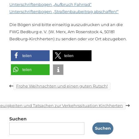
Unterschriftenbogen „Aufbruch Fahrrad“
Unterschriftenbogen „Straßenbaubeitrag abschaffen!“
Die Bögen sind bitte einseitig auszudrucken und an die
FWG Bedburg e. V. (W. Merx, Am Rosenstock 4, 50181
Bedburg-Kirchherten) zu senden oder vor Ort abzugeben.
teilen
teilen
teilen
Beitragsnavigation
Frohe Weihnachten und einen guten Rutsch!
euigkeiten und Tatsachen zur Verkehrssituation Kirchherten
Suchen
Suchen